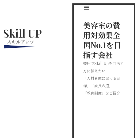
美容室の費
Skill UP
用対効果全
スキルアップ
国No.1を目
指す会社
弊社でSkill Upを目指す
方に伝えたい
「人材育成における目
標」「成長の道」
「教育制度」をご紹介