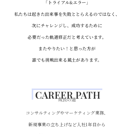
「トライアル&エラー」
私たちは起きた出来事を失敗ととらえるのではなく、
次にチャレンジし、成功するために
必要だった
軌道修正だと考えています。
またやりたい！と思った方が
誰でも
挑戦出来る風土があります。
CAREER PATH
成長の道
コンサルティングやマーケティング業務、
新規事業の立ち上げなど入社1年目から